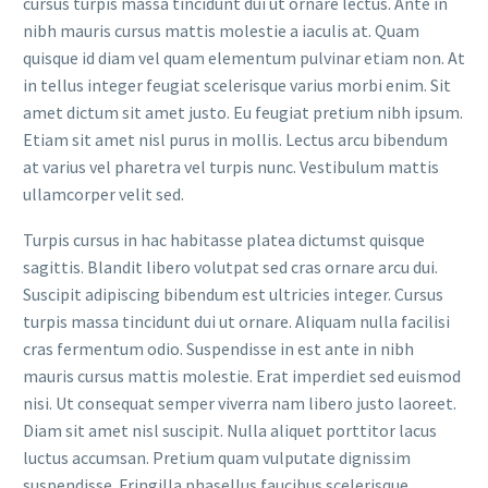
cursus turpis massa tincidunt dui ut ornare lectus. Ante in
nibh mauris cursus mattis molestie a iaculis at. Quam
quisque id diam vel quam elementum pulvinar etiam non. At
in tellus integer feugiat scelerisque varius morbi enim. Sit
amet dictum sit amet justo. Eu feugiat pretium nibh ipsum.
Etiam sit amet nisl purus in mollis. Lectus arcu bibendum
at varius vel pharetra vel turpis nunc. Vestibulum mattis
ullamcorper velit sed.
Turpis cursus in hac habitasse platea dictumst quisque
sagittis. Blandit libero volutpat sed cras ornare arcu dui.
Suscipit adipiscing bibendum est ultricies integer. Cursus
turpis massa tincidunt dui ut ornare. Aliquam nulla facilisi
cras fermentum odio. Suspendisse in est ante in nibh
mauris cursus mattis molestie. Erat imperdiet sed euismod
nisi. Ut consequat semper viverra nam libero justo laoreet.
Diam sit amet nisl suscipit. Nulla aliquet porttitor lacus
luctus accumsan. Pretium quam vulputate dignissim
suspendisse. Fringilla phasellus faucibus scelerisque