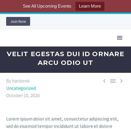
See All Upcoming Events
Learn More
Join Now
VELIT EGESTAS DUI ID ORNARE
ARCU ODIO UT



By harisonk
Uncategorized
October 10, 2020
Lorem ipsum dolor sit amet, consectetur adipiscing elit,
sed do eiusmod tempor incididunt ut labore et dolore